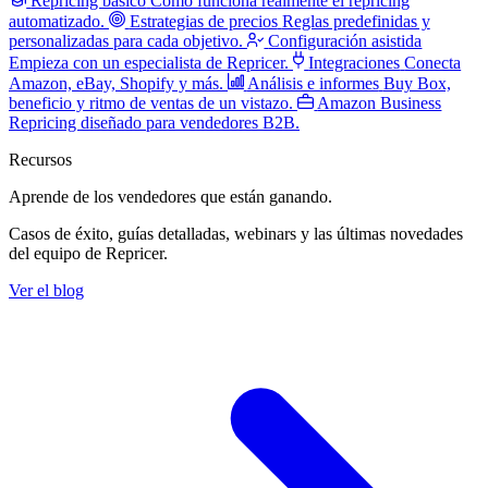
Repricing básico
Cómo funciona realmente el repricing
automatizado.
Estrategias de precios
Reglas predefinidas y
personalizadas para cada objetivo.
Configuración asistida
Empieza con un especialista de Repricer.
Integraciones
Conecta
Amazon, eBay, Shopify y más.
Análisis e informes
Buy Box,
beneficio y ritmo de ventas de un vistazo.
Amazon Business
Repricing diseñado para vendedores B2B.
Recursos
Aprende de los vendedores
que están ganando.
Casos de éxito, guías detalladas, webinars y las últimas novedades
del equipo de Repricer.
Ver el blog