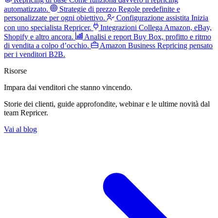
automatizzato.
Strategie di prezzo
Regole predefinite e
personalizzate per ogni obiettivo.
Configurazione assistita
Inizia
con uno specialista Repricer.
Integrazioni
Collega Amazon, eBay,
Shopify e altro ancora.
Analisi e report
Buy Box, profitto e ritmo
di vendita a colpo d’occhio.
Amazon Business
Repricing pensato
per i venditori B2B.
Risorse
Impara dai venditori
che stanno vincendo.
Storie dei clienti, guide approfondite, webinar e le ultime novità dal
team Repricer.
Vai al blog