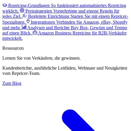
Repricing-Grundlagen
So funktioniert automatisiertes Repricing
wirklich.
Preisstrategien
Vorgefertigte und eigene Regeln für
jedes Ziel.
Begleitete Einrichtung
Starten Sie mit einem Repricer-
Spezialisten.
Integrationen
Verbinden Sie Amazon, eBay, Shopify
und mehr.
Analysen und Berichte
Buy Box, Gewinn und Tempo
auf einen Blick.
Amazon Business
Repricing für B2B-Verkäufer
entwickelt.
Ressourcen
Lernen Sie von Verkäufern,
die gewinnen.
Kundenberichte, ausführliche Leitfäden, Webinare und Neuigkeiten
vom Repricer-Team.
Zum Blog