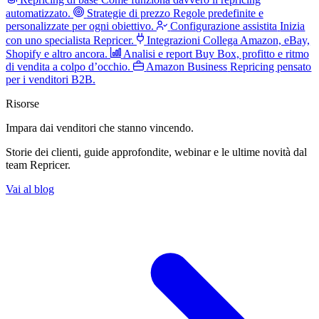
automatizzato.
Strategie di prezzo
Regole predefinite e
personalizzate per ogni obiettivo.
Configurazione assistita
Inizia
con uno specialista Repricer.
Integrazioni
Collega Amazon, eBay,
Shopify e altro ancora.
Analisi e report
Buy Box, profitto e ritmo
di vendita a colpo d’occhio.
Amazon Business
Repricing pensato
per i venditori B2B.
Risorse
Impara dai venditori
che stanno vincendo.
Storie dei clienti, guide approfondite, webinar e le ultime novità dal
team Repricer.
Vai al blog