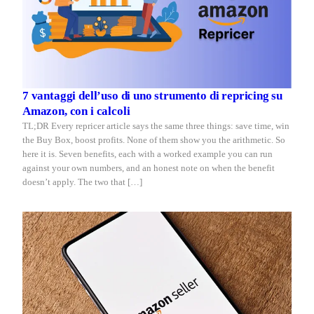
7 vantaggi dell’uso di uno strumento di repricing su
Amazon, con i calcoli
TL;DR Every repricer article says the same three things: save time, win
the Buy Box, boost profits. None of them show you the arithmetic. So
here it is. Seven benefits, each with a worked example you can run
against your own numbers, and an honest note on when the benefit
doesn’t apply. The two that […]