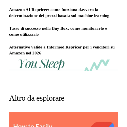
Amazon AI Repricer: come funziona davvero la
determinazione dei prezzi basata sul machine learning
Tasso di successo nella Buy Box: come monitorarlo e
come utilizzarlo
Alternative valide a Informed Repricer per i venditori su
Amazon nel 2026
REPRICER
Win
Your
competitor
the
drops
Buy
price
Box
at
2am.
while
Altro da esplorare
Repricer.com
you
reacts
sleep
in
seconds.