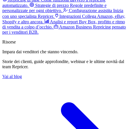
automatizzato.
Strategie di prezzo
Regole predefinite e
personalizzate per ogni obiettivo.
Configurazione assistita
Inizia
con uno specialista Repricer.
Integrazioni
Collega Amazon, eBay,
Shopify e altro ancora.
Analisi e report
Buy Box, profitto e ritmo
di vendita a colpo d’occhio.
Amazon Business
Repricing pensato
per i venditori B2B.
Risorse
Impara dai venditori
che stanno vincendo.
Storie dei clienti, guide approfondite, webinar e le ultime novità dal
team Repricer.
Vai al blog