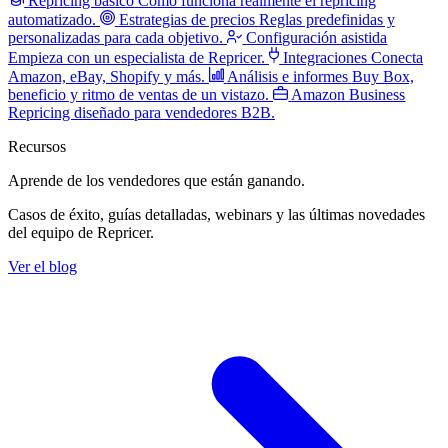
Repricing básico
Cómo funciona realmente el repricing
automatizado.
Estrategias de precios
Reglas predefinidas y
personalizadas para cada objetivo.
Configuración asistida
Empieza con un especialista de Repricer.
Integraciones
Conecta
Amazon, eBay, Shopify y más.
Análisis e informes
Buy Box,
beneficio y ritmo de ventas de un vistazo.
Amazon Business
Repricing diseñado para vendedores B2B.
Recursos
Aprende de los vendedores
que están ganando.
Casos de éxito, guías detalladas, webinars y las últimas novedades
del equipo de Repricer.
Ver el blog