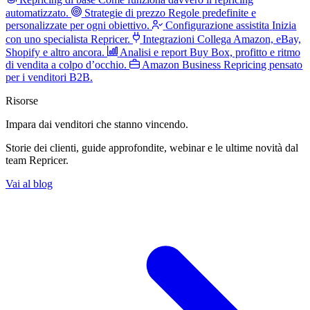
automatizzato.
Strategie di prezzo
Regole predefinite e
personalizzate per ogni obiettivo.
Configurazione assistita
Inizia
con uno specialista Repricer.
Integrazioni
Collega Amazon, eBay,
Shopify e altro ancora.
Analisi e report
Buy Box, profitto e ritmo
di vendita a colpo d’occhio.
Amazon Business
Repricing pensato
per i venditori B2B.
Risorse
Impara dai venditori
che stanno vincendo.
Storie dei clienti, guide approfondite, webinar e le ultime novità dal
team Repricer.
Vai al blog