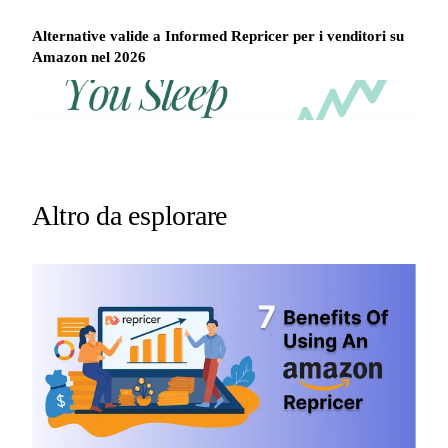
Alternative valide a Informed Repricer per i venditori su
Amazon nel 2026
REPRICER
Win
Your
competitor
the
drops
Buy
price
Box
at
2am.
while
Altro da esplorare
Repricer.com
you
reacts
sleep
in
seconds.