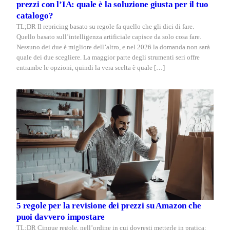
prezzi con l’IA: quale è la soluzione giusta per il tuo
catalogo?
TL;DR Il repricing basato su regole fa quello che gli dici di fare.
Quello basato sull’intelligenza artificiale capisce da solo cosa fare.
Nessuno dei due è migliore dell’altro, e nel 2026 la domanda non sarà
quale dei due scegliere. La maggior parte degli strumenti seri offre
entrambe le opzioni, quindi la vera scelta è quale […]
5 regole per la revisione dei prezzi su Amazon che
puoi davvero impostare
TL;DR Cinque regole, nell’ordine in cui dovresti metterle in pratica: