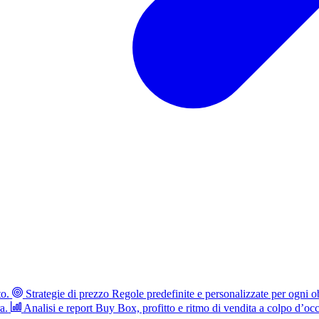
to.
Strategie di prezzo
Regole predefinite e personalizzate per ogni ob
a.
Analisi e report
Buy Box, profitto e ritmo di vendita a colpo d’occ