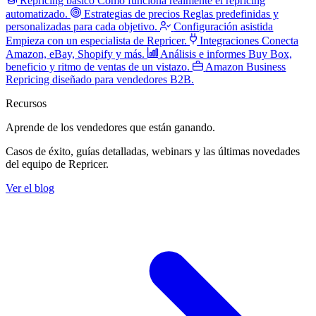
Repricing básico
Cómo funciona realmente el repricing
automatizado.
Estrategias de precios
Reglas predefinidas y
personalizadas para cada objetivo.
Configuración asistida
Empieza con un especialista de Repricer.
Integraciones
Conecta
Amazon, eBay, Shopify y más.
Análisis e informes
Buy Box,
beneficio y ritmo de ventas de un vistazo.
Amazon Business
Repricing diseñado para vendedores B2B.
Recursos
Aprende de los vendedores
que están ganando.
Casos de éxito, guías detalladas, webinars y las últimas novedades
del equipo de Repricer.
Ver el blog