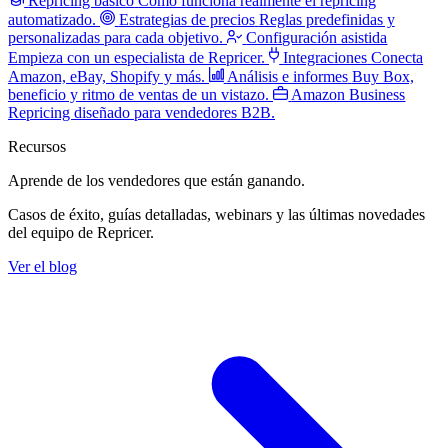
Repricing básico
Cómo funciona realmente el repricing
automatizado.
Estrategias de precios
Reglas predefinidas y
personalizadas para cada objetivo.
Configuración asistida
Empieza con un especialista de Repricer.
Integraciones
Conecta
Amazon, eBay, Shopify y más.
Análisis e informes
Buy Box,
beneficio y ritmo de ventas de un vistazo.
Amazon Business
Repricing diseñado para vendedores B2B.
Recursos
Aprende de los vendedores
que están ganando.
Casos de éxito, guías detalladas, webinars y las últimas novedades
del equipo de Repricer.
Ver el blog