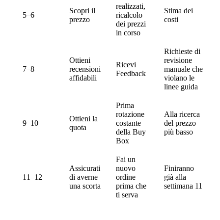
realizzati,
Scopri il
Stima dei
5–6
ricalcolo
prezzo
costi
dei prezzi
in corso
Richieste di
Ottieni
revisione
Ricevi
7–8
recensioni
manuale che
Feedback
affidabili
violano le
linee guida
Prima
rotazione
Alla ricerca
Ottieni la
9–10
costante
del prezzo
quota
della Buy
più basso
Box
Fai un
Assicurati
nuovo
Finiranno
11–12
di averne
ordine
già alla
una scorta
prima che
settimana 11
ti serva