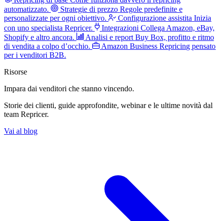
automatizzato.
Strategie di prezzo
Regole predefinite e
personalizzate per ogni obiettivo.
Configurazione assistita
Inizia
con uno specialista Repricer.
Integrazioni
Collega Amazon, eBay,
Shopify e altro ancora.
Analisi e report
Buy Box, profitto e ritmo
di vendita a colpo d’occhio.
Amazon Business
Repricing pensato
per i venditori B2B.
Risorse
Impara dai venditori
che stanno vincendo.
Storie dei clienti, guide approfondite, webinar e le ultime novità dal
team Repricer.
Vai al blog