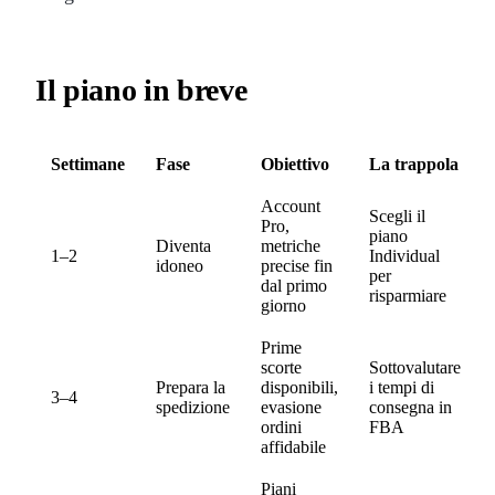
Il piano in breve
Settimane
Fase
Obiettivo
La trappola
Account
Scegli il
Pro,
piano
Diventa
metriche
1–2
Individual
idoneo
precise fin
per
dal primo
risparmiare
giorno
Prime
scorte
Sottovalutare
Prepara la
disponibili,
i tempi di
3–4
spedizione
evasione
consegna in
ordini
FBA
affidabile
Piani