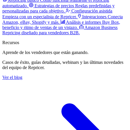
Repricing básico
Cómo funciona realmente el repricing
automatizado.
Estrategias de precios
Reglas predefinidas y
personalizadas para cada objetivo.
Configuración asistida
Empieza con un especialista de Repricer.
Integraciones
Conecta
Amazon, eBay, Shopify y más.
Análisis e informes
Buy Box,
beneficio y ritmo de ventas de un vistazo.
Amazon Business
Repricing diseñado para vendedores B2B.
Recursos
Aprende de los vendedores
que están ganando.
Casos de éxito, guías detalladas, webinars y las últimas novedades
del equipo de Repricer.
Ver el blog